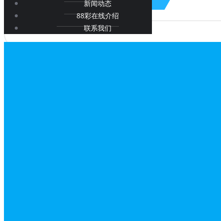
新闻动态
88彩在线介绍
联系我们
多年安全专注
注册88彩营销及分布情况以实现全局营销数据在线管理和动态数
据规划