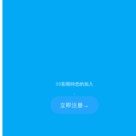
88彩期待您的加入
诚信品牌优质
-
登录88彩实时监控平台生产过程中设备安全数据以达到风险预警
立即注册→