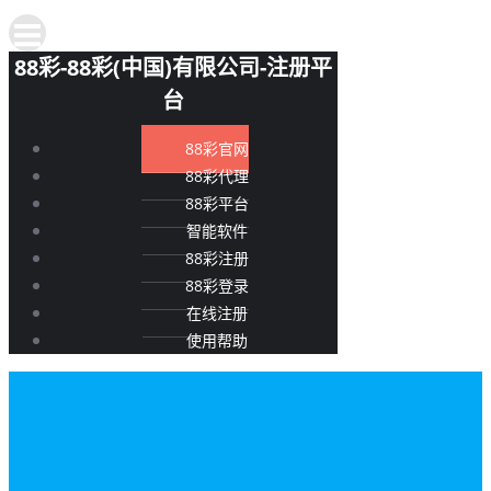
88彩-88彩(中国)有限公司-注册平
台
88彩官网
88彩代理
88彩平台
智能软件
88彩注册
88彩登录
在线注册
使用帮助