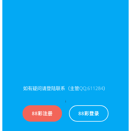
如有疑问请登陆联系（主管QQ;611284）
↓
88彩注册
88彩登录